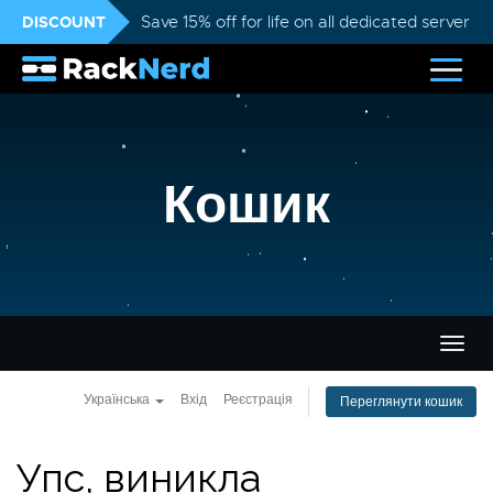
DISCOUNT
Save 15% off for life on all dedicated servers
Кошик
Пере
навіг
Українська
Вхід
Реєстрація
Переглянути кошик
Упс, виникла