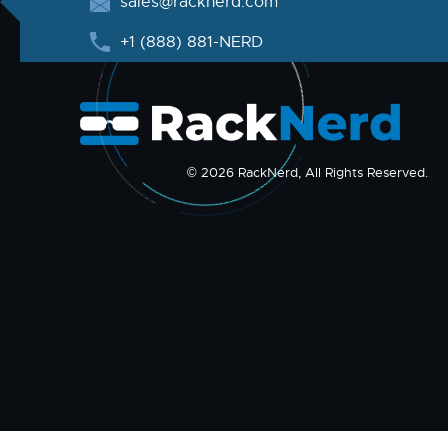
sales@racknerd.com
+1 (888) 881-NERD
© 2026 RackNerd, All Rights Reserved.