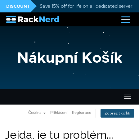
DISCOUNT
Save 15% off for life on all dedicated servers
Nákupní Košík
Přep
navig
Čeština
Přihlášení
Registrace
Zobrazit košík
Jejda, je tu problém...