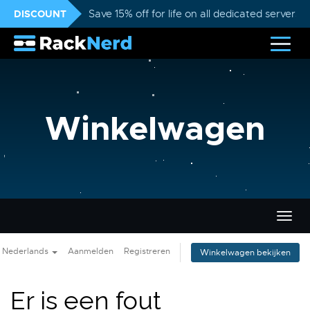
DISCOUNT
Save 15% off for life on all dedicated servers
Winkelwagen
Navig
in-/u
Nederlands
Aanmelden
Registreren
Winkelwagen bekijken
Er is een fout