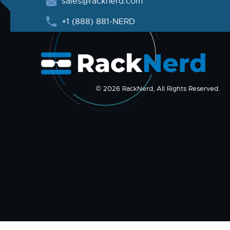
sales@racknerd.com
+1 (888) 881-NERD
© 2026 RackNerd, All Rights Reserved.