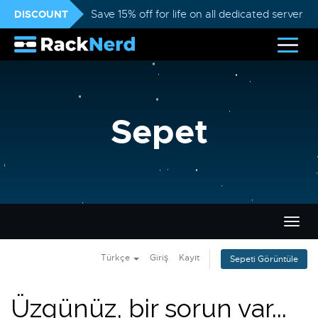
DISCOUNT
Save 15% off for life on all dedicated servers
Sepet
Gezi
değiş
Türkçe
Giriş
Kayıt
Sepeti Görüntüle
Üzgünüz, bir sorun var...