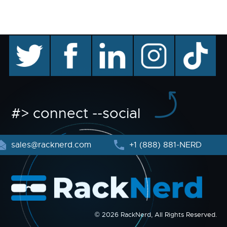
twitter
facebook
linkedin
instagram
TikTok
#> connect --social
sales@racknerd.com
+1 (888) 881-NERD
© 2026 RackNerd, All Rights Reserved.