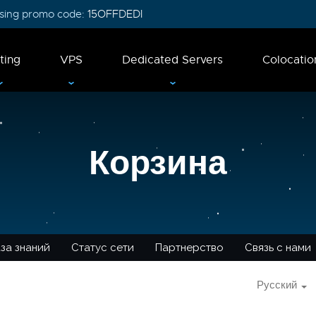
 using promo code:
15OFFDEDI
ting
VPS
Dedicated Servers
Colocatio
Корзина
за знаний
Статус сети
Партнерство
Связь с нами
Русский