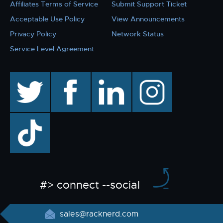
Affiliates Terms of Service
Submit Support Ticket
Acceptable Use Policy
View Announcements
Privacy Policy
Network Status
Service Level Agreement
twitter
facebook
linkedin
instagram
TikTok
#> connect --social
sales@racknerd.com