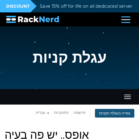
DISCOUNT
Save 15% off for life on all dedicated servers
עגלת קניות
פעלת
ניווט
הרשמה
התחברות
עברית
צפייה בעגלת הקניות
אופס.. יש פה בעיה