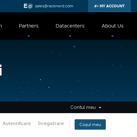
sales@racknerd.com
MY ACCOUNT
n
Partners
Datacenters
About Us
i
Contul meu
Autentificare
Înregistrare
Coșul meu