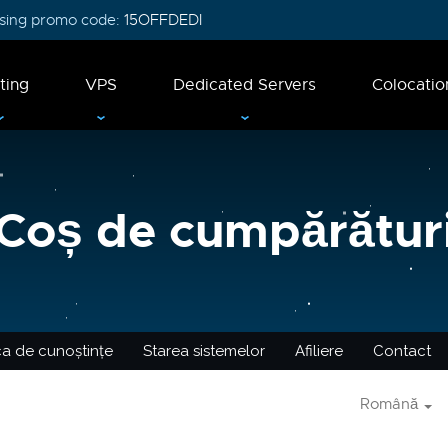
 using promo code:
15OFFDEDI
ting
VPS
Dedicated Servers
Colocatio
Coș de cumpărătur
ca de cunoștințe
Starea sistemelor
Afiliere
Contact
Română