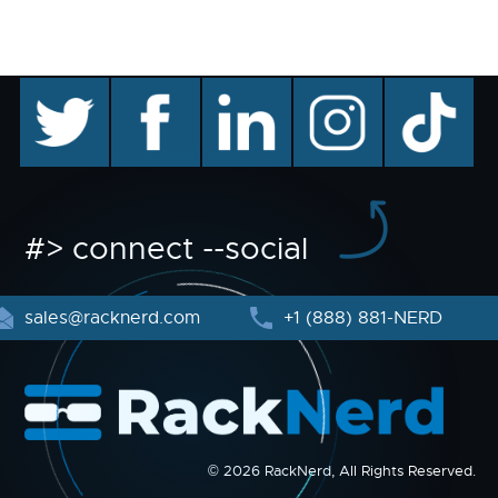
twitter
facebook
linkedin
instagram
TikTok
#> connect --social
sales@racknerd.com
+1 (888) 881-NERD
© 2026 RackNerd, All Rights Reserved.