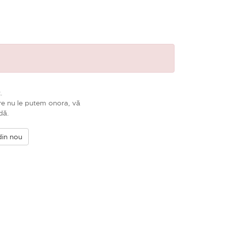
.
e nu le putem onora, vă
dă.
din nou