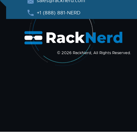
sales@racknerd.com
+1 (888) 881-NERD
© 2026 RackNerd, All Rights Reserved.