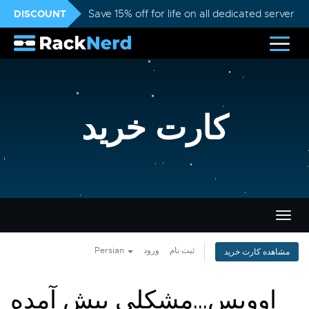
DISCOUNT
Save 15% off for life on all dedicated servers
کارت خرید
تغییر
ضعیت
اوبری
Persian
ورود
ثبت نام
مشاهده کارت خرید
اووپس...مشکلی پیش آمده