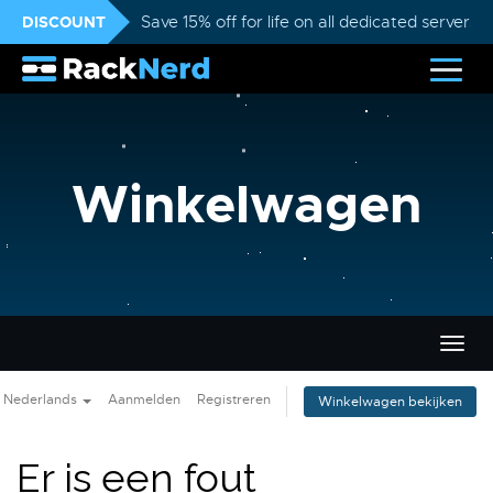
DISCOUNT
Save 15% off for life on all dedicated servers
Winkelwagen
Navig
in-/u
Nederlands
Aanmelden
Registreren
Winkelwagen bekijken
Er is een fout