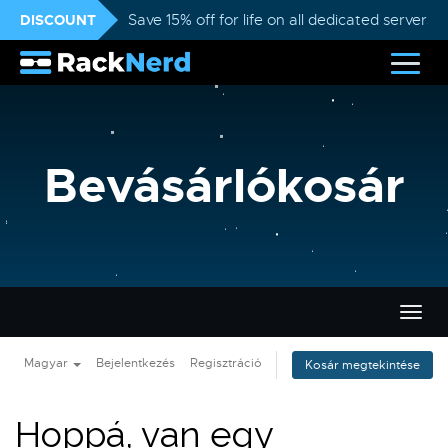
DISCOUNT
Save 15% off for life on all dedicated servers
Bevásárlókosár
Váltá
a
navig
Magyar
Bejelentkezés
Regisztráció
Kosár megtekintése
Hoppá, van egy