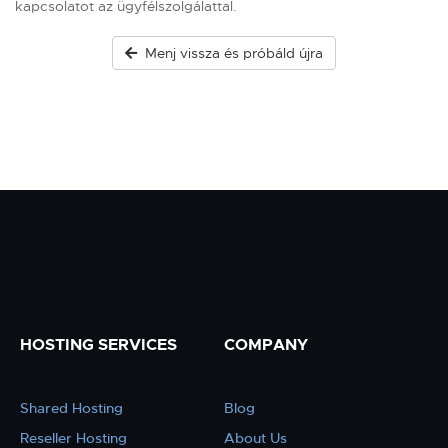
kapcsolatot az ügyfélszolgálattal.
Menj vissza és próbáld újra
HOSTING SERVICES
COMPANY
Shared Hosting
Blog
Reseller Hosting
About Us