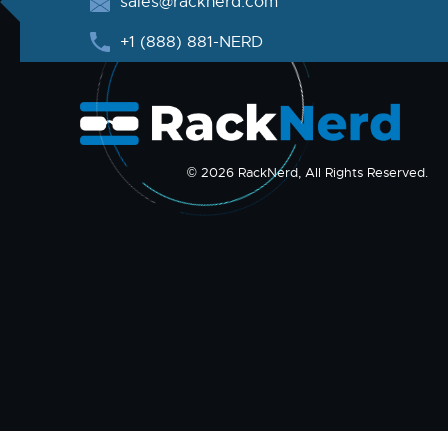
sales@racknerd.com
+1 (888) 881-NERD
© 2026 RackNerd, All Rights Reserved.