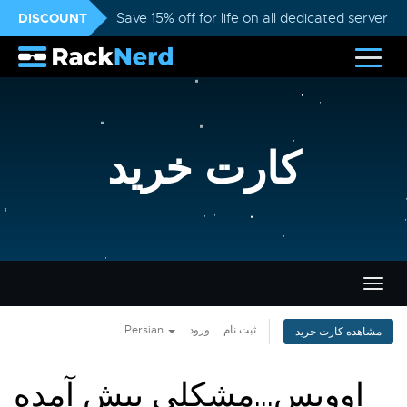
DISCOUNT
Save 15% off for life on all dedicated servers
کارت خرید
تغییر
ضعیت
اوبری
Persian
ورود
ثبت نام
مشاهده کارت خرید
اووپس...مشکلی پیش آمده