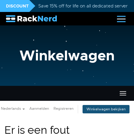
DISCOUNT
Save 15% off for life on all dedicated servers
Winkelwagen
Navig
in-/u
Nederlands
Aanmelden
Registreren
Winkelwagen bekijken
Er is een fout