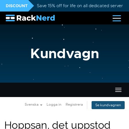
DISCOUNT
Save 15% off for life on all dedicated servers
Kundvagn
Växla
navig
Svenska
Logga in
Registrera
Se kundvagnen
Hoppsan, det uppstod