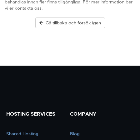
behandlas innan fler finns tillgängliga. För mer information ber
vi er kontakta oss.
Gå tillbaka och försök igen
HOSTING SERVICES
COMPANY
Shared Hosting
Blog