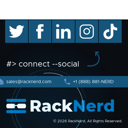
twitter
facebook
linkedin
instagram
TikTok
#> connect --social
sales@racknerd.com
+1 (888) 881-NERD
© 2026 RackNerd, All Rights Reserved.