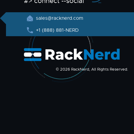
#> connect --social
sales@racknerd.com
+1 (888) 881-NERD
© 2026 RackNerd, All Rights Reserved.