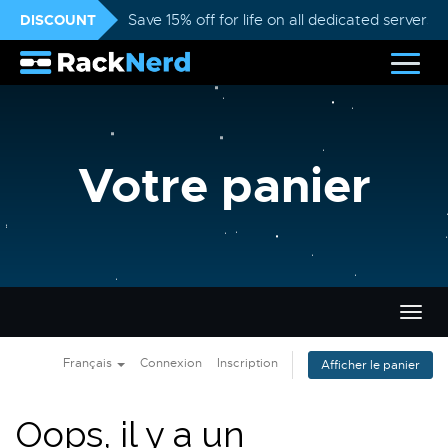
DISCOUNT
Save 15% off for life on all dedicated servers
Votre panier
Bascu
la
navig
Français
Connexion
Inscription
Afficher le panier
Oops, il y a un