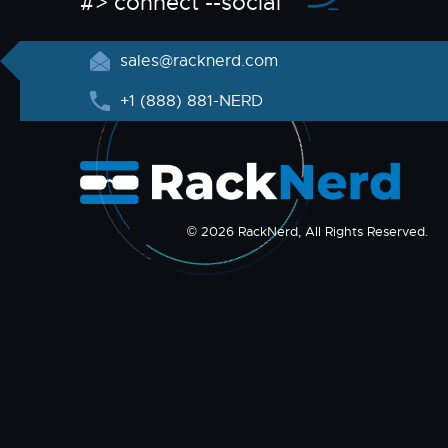
#> connect --social
sales@racknerd.com
+1 (888) 881-NERD
© 2026 RackNerd, All Rights Reserved.