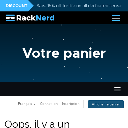
DISCOUNT
Save 15% off for life on all dedicated servers
Votre panier
Bascu
la
navig
Français
Connexion
Inscription
Afficher le panier
Oops, il y a un