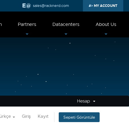
sales@racknerd.com
MY ACCOUNT
n
Partners
Datacenters
About Us
Hesap
ürkçe
Giriş
Kayıt
Sepeti Görüntüle