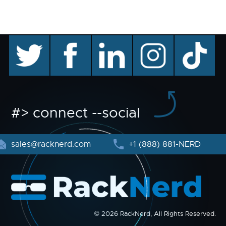
twitter
facebook
linkedin
instagram
TikTok
#> connect --social
sales@racknerd.com
+1 (888) 881-NERD
© 2026 RackNerd, All Rights Reserved.