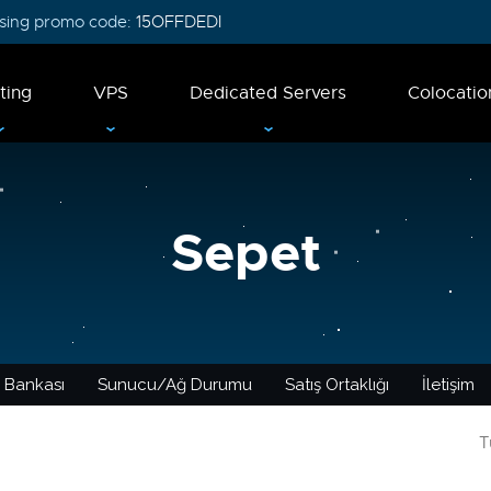
 using promo code:
15OFFDEDI
ting
VPS
Dedicated Servers
Colocatio
Sepet
i Bankası
Sunucu/Ağ Durumu
Satış Ortaklığı
İletişim
T