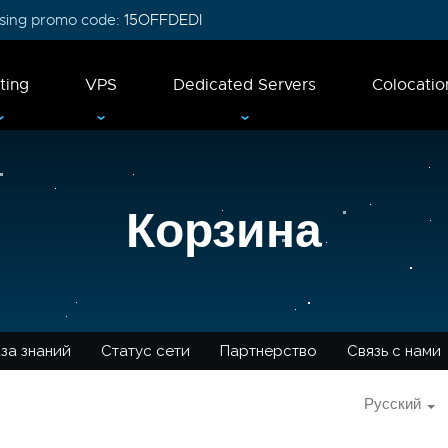
 using promo code:
15OFFDEDI
ting
VPS
Dedicated Servers
Colocatio
Корзина
за знаний
Статус сети
Партнерство
Связь с нами
Русский