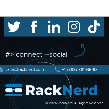
twitter
facebook
linkedin
instagram
TikTok
#> connect --social
sales@racknerd.com
+1 (888) 881-NERD
© 2026 RackNerd, All Rights Reserved.