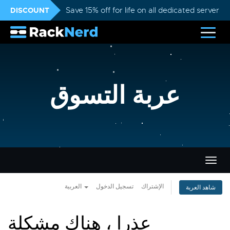
DISCOUNT
Save 15% off for life on all dedicated servers
عربة التسوق
تبديل
التنقل
الإشتراك
تسجيل الدخول
العربية
شاهد العربة
عذرا ، هناك مشكلة