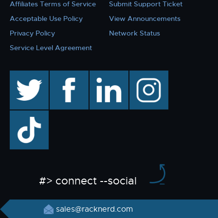
Affiliates Terms of Service
Submit Support Ticket
Acceptable Use Policy
View Announcements
Privacy Policy
Network Status
Service Level Agreement
twitter
facebook
linkedin
instagram
TikTok
#> connect --social
sales@racknerd.com