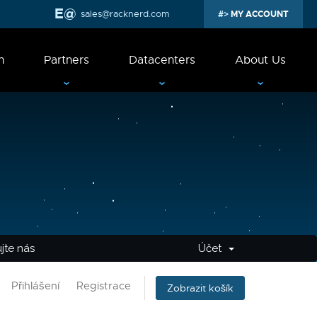
sales@racknerd.com
MY ACCOUNT
n
Partners
Datacenters
About Us
jte nás
Účet
Přihlášení
Registrace
Zobrazit košík