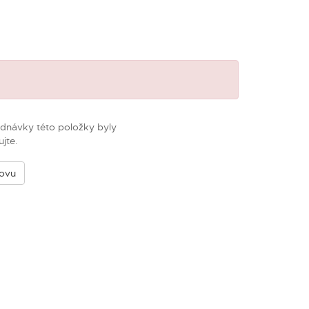
m
ednávky této položky byly
jte.
novu