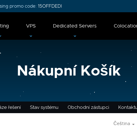
 using promo code:
15OFFDEDI
ting
VPS
Dedicated Servers
Colocatio
Nákupní Košík
ze řešení
Stav systému
Obchodní zástupci
Kontaktu
Čeština