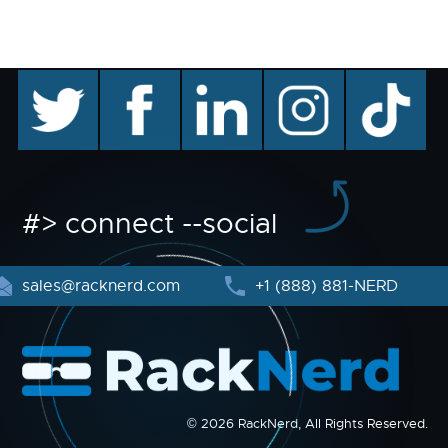
twitter
facebook
linkedin
instagram
TikTok
#> connect --social
sales@racknerd.com
+1 (888) 881-NERD
© 2026 RackNerd, All Rights Reserved.