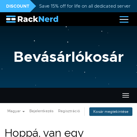
DISCOUNT
Save 15% off for life on all dedicated servers
Bevásárlókosár
Váltá
a
navig
Magyar
Bejelentkezés
Regisztráció
Kosár megtekintése
Hoppá, van egy