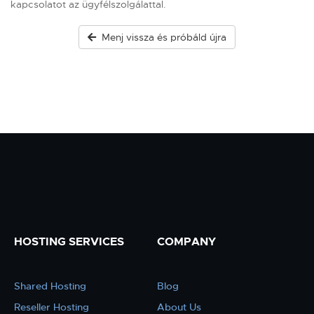
kapcsolatot az ügyfélszolgálattal.
Menj vissza és próbáld újra
HOSTING SERVICES
COMPANY
Shared Hosting
Blog
Reseller Hosting
About Us