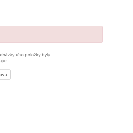
m
ednávky této položky byly
jte.
novu