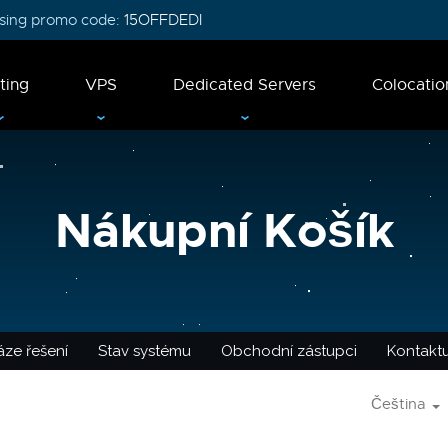
 using promo code:
15OFFDEDI
ting
VPS
Dedicated Servers
Colocatio
Nákupní Košík
ze řešení
Stav systému
Obchodní zástupci
Kontaktu
Čeština