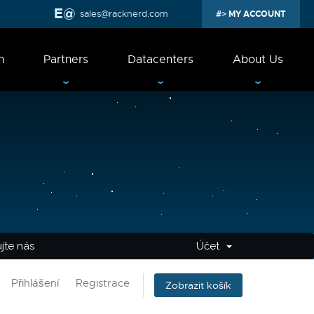
sales@racknerd.com
MY ACCOUNT
n
Partners
Datacenters
About Us
jte nás
Účet
Přihlášení
Registrace
Zobrazit košík