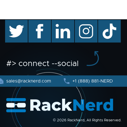
twitter
facebook
linkedin
instagram
TikTok
#> connect --social
sales@racknerd.com
+1 (888) 881-NERD
© 2026 RackNerd, All Rights Reserved.