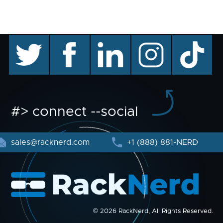
twitter
facebook
linkedin
instagram
TikTok
#> connect --social
sales@racknerd.com
+1 (888) 881-NERD
© 2026 RackNerd, All Rights Reserved.