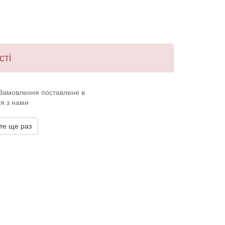
сті
. Замовлення поставлене в
ся з нами
те ще раз