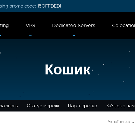
 using promo code:
15OFFDEDI
ting
VPS
Dedicated Servers
Colocatio
Кошик
за знань
Статус мережі
Партнерство
Зв'язок з на
Українська