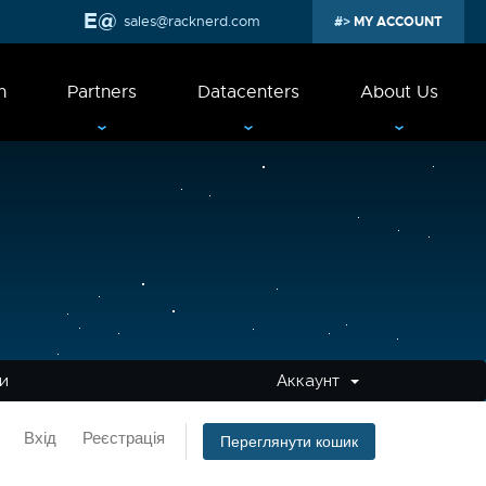
sales@racknerd.com
MY ACCOUNT
n
Partners
Datacenters
About Us
ми
Аккаунт
Вхід
Реєстрація
Переглянути кошик