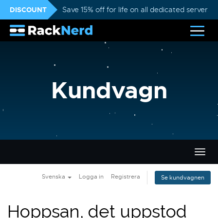
DISCOUNT
Save 15% off for life on all dedicated servers
Kundvagn
Växla
navig
Svenska
Logga in
Registrera
Se kundvagnen
Hoppsan, det uppstod