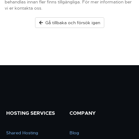
behandlas innan fler finns tillgängliga. För mer information ber
vi er kontakta oss.
Gå tillbaka och försök igen
HOSTING SERVICES
COMPANY
Shared Hosting
Blog