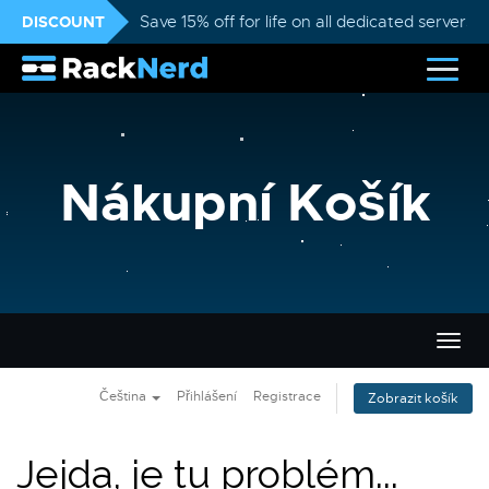
DISCOUNT
Save 15% off for life on all dedicated servers
Nákupní Košík
Přep
navig
Čeština
Přihlášení
Registrace
Zobrazit košík
Jejda, je tu problém...