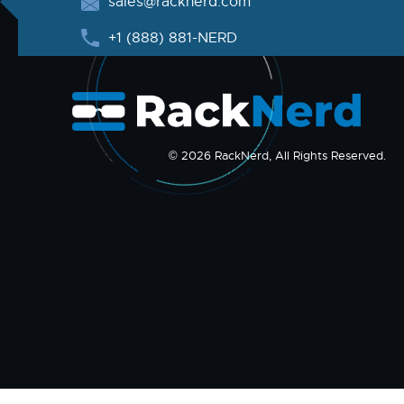
sales@racknerd.com
+1 (888) 881-NERD
© 2026 RackNerd, All Rights Reserved.