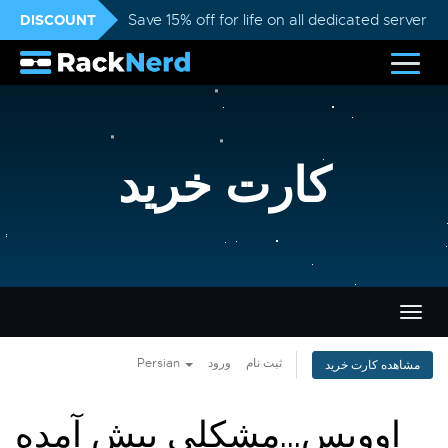
DISCOUNT
Save 15% off for life on all dedicated servers
کارت خرید
تغییر
ضعیت
اوبری
Persian
ورود
ثبت نام
مشاهده کارت خرید
اووپس...مشکلی پیش آمده