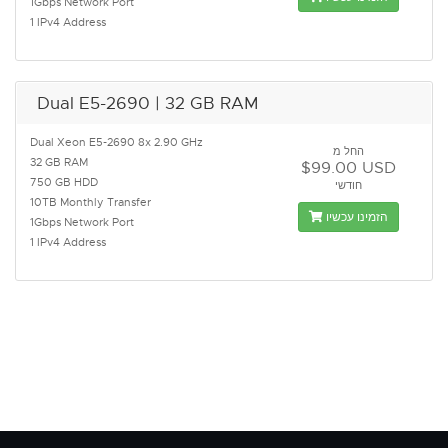
1Gbps Network Port
1 IPv4 Address
Dual E5-2690 | 32 GB RAM
Dual Xeon E5-2690 8x 2.90 GHz
החל מ
32 GB RAM
$99.00 USD
750 GB HDD
חודשי
10TB Monthly Transfer
הזמינו עכשיו
1Gbps Network Port
1 IPv4 Address