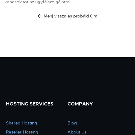
kapcsolatot az ügyfélszolgálattal.
Menj vissza és próbáld újra
HOSTING SERVICES
COMPANY
Shared Hosting
Blog
Reseller Hosting
About Us