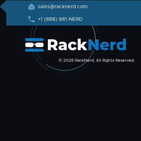
sales@racknerd.com
+1 (888) 881-NERD
© 2026 RackNerd, All Rights Reserved.