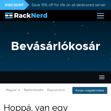
DISCOUNT
Save 15% off for life on all dedicated servers
Bevásárlókosár
Váltá
a
navig
Magyar
Bejelentkezés
Regisztráció
Kosár megtekintése
Hoppá, van egy