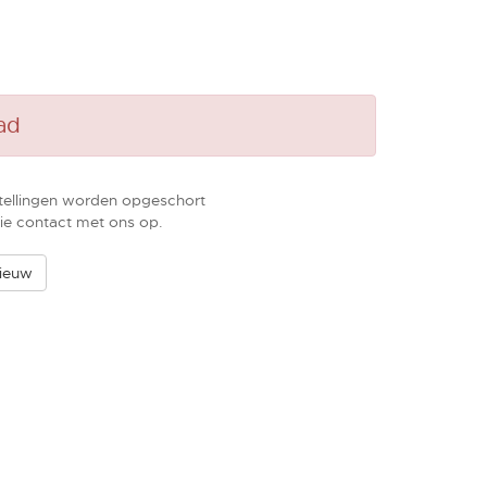
ad
tellingen worden opgeschort
ie contact met ons op.
ieuw