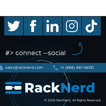
twitter
facebook
linkedin
instagram
TikTok
#> connect --social
sales@racknerd.com
+1 (888) 881-NERD
© 2026 RackNerd, All Rights Reserved.