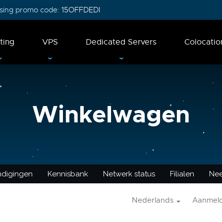
 using promo code:
15OFFDEDI
ting
VPS
Dedicated Servers
Colocatio
Winkelwagen
ndigingen
Kennisbank
Netwerk status
Filialen
Nee
Nederlands
Aanmel