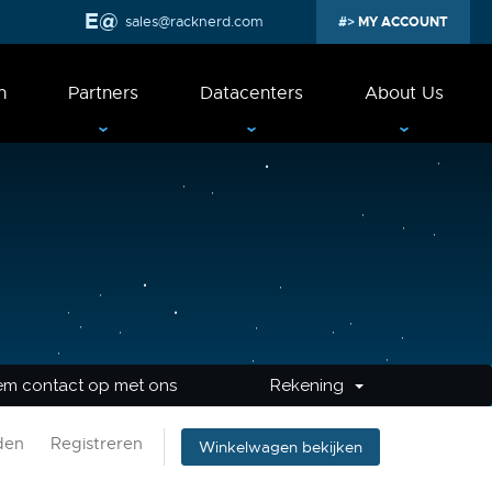
sales@racknerd.com
MY ACCOUNT
n
Partners
Datacenters
About Us
m contact op met ons
Rekening
den
Registreren
Winkelwagen bekijken