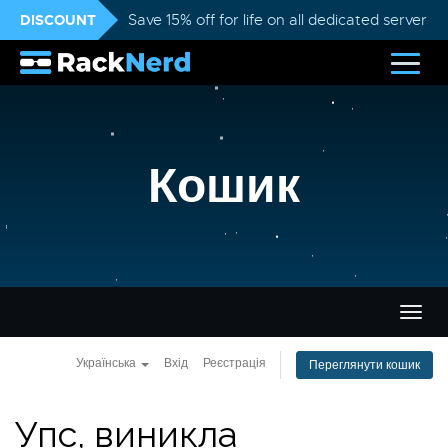
DISCOUNT
Save 15% off for life on all dedicated servers
Кошик
Пере
навіг
Українська
Вхід
Реєстрація
Переглянути кошик
Упс, виникла