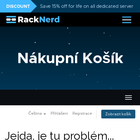
DISCOUNT
Save 15% off for life on all dedicated servers
Nákupní Košík
Přep
navig
Čeština
Přihlášení
Registrace
Zobrazit košík
Jejda, je tu problém...