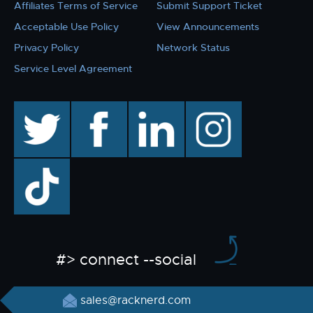
Affiliates Terms of Service
Submit Support Ticket
Acceptable Use Policy
View Announcements
Privacy Policy
Network Status
Service Level Agreement
twitter
facebook
linkedin
instagram
TikTok
#> connect --social
sales@racknerd.com