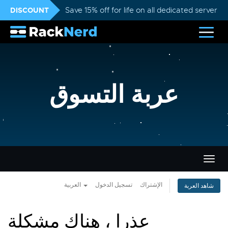
DISCOUNT
Save 15% off for life on all dedicated servers
عربة التسوق
تبديل
التنقل
الإشتراك
تسجيل الدخول
العربية
شاهد العربة
عذرا ، هناك مشكلة