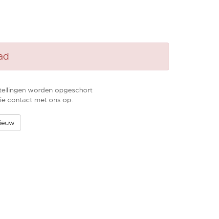
ad
tellingen worden opgeschort
ie contact met ons op.
ieuw