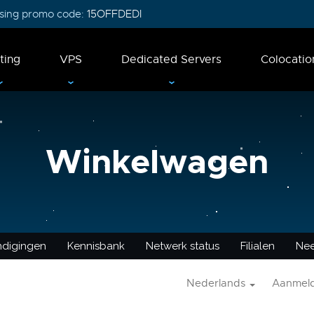
 using promo code:
15OFFDEDI
ting
VPS
Dedicated Servers
Colocatio
Winkelwagen
ndigingen
Kennisbank
Netwerk status
Filialen
Nee
Nederlands
Aanmel