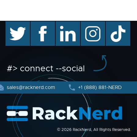
twitter
facebook
linkedin
instagram
TikTok
#> connect --social
sales@racknerd.com
+1 (888) 881-NERD
© 2026 RackNerd, All Rights Reserved.