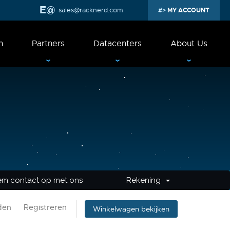
sales@racknerd.com
MY ACCOUNT
n
Partners
Datacenters
About Us
m contact op met ons
Rekening
den
Registreren
Winkelwagen bekijken