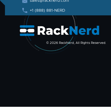
sales@racknerd.com
+1 (888) 881-NERD
© 2026 RackNerd, All Rights Reserved.