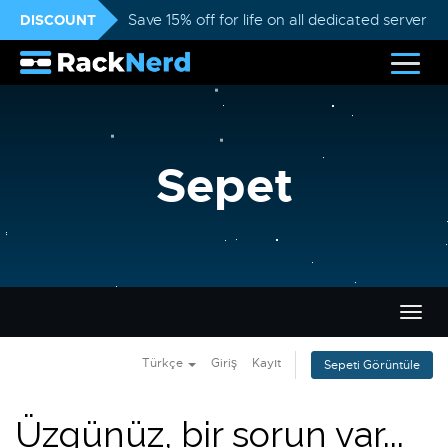
DISCOUNT
Save 15% off for life on all dedicated servers
Sepet
Gezi
değiş
Türkçe
Giriş
Kayıt
Sepeti Görüntüle
Üzgünüz, bir sorun var...