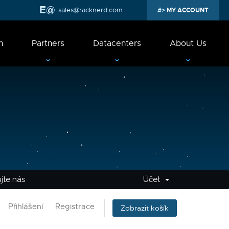
sales@racknerd.com
MY ACCOUNT
n
Partners
Datacenters
About Us
jte nás
Účet
Přihlášení
Registrace
Zobrazit košík