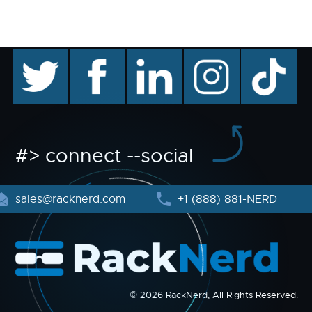
twitter
facebook
linkedin
instagram
TikTok
#> connect --social
sales@racknerd.com
+1 (888) 881-NERD
© 2026 RackNerd, All Rights Reserved.