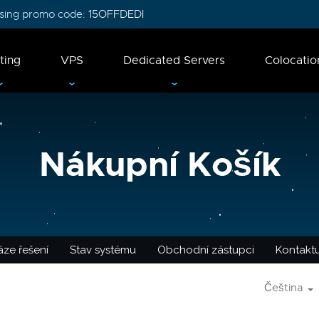
 using promo code:
15OFFDEDI
ting
VPS
Dedicated Servers
Colocatio
Nákupní Košík
ze řešení
Stav systému
Obchodní zástupci
Kontaktu
Čeština