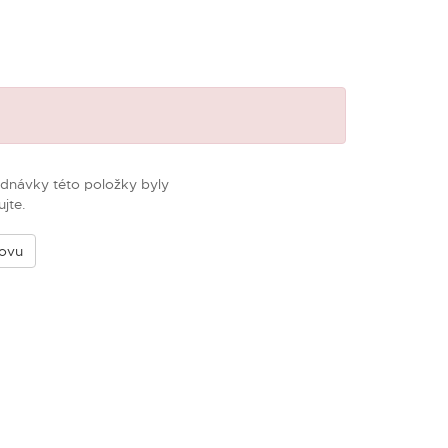
m
ednávky této položky byly
jte.
novu