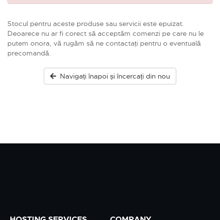
Stocul pentru aceste produse sau servicii este epuizat.
Deoarece nu ar fi corect să acceptăm comenzi pe care nu le
putem onora, vă rugăm să ne contactați pentru o eventuală
precomandă.
Navigați înapoi și încercați din nou
HOSTING SERVICES
COMPANY