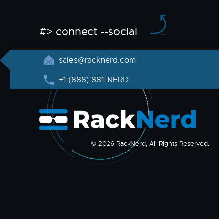
#> connect --social
sales@racknerd.com
+1 (888) 881-NERD
© 2026 RackNerd, All Rights Reserved.