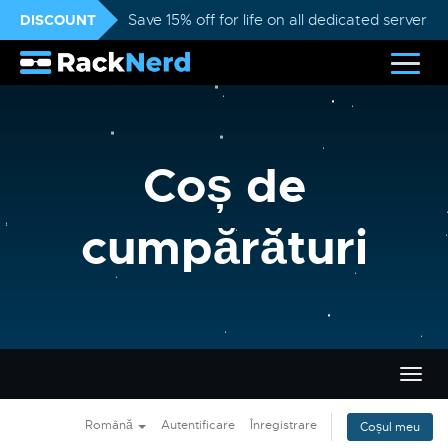
DISCOUNT
Save 15% off for life on all dedicated servers
Coș de
cumpărături
Navi
Togg
Română
Autentificare
Înregistrare
Coșul meu