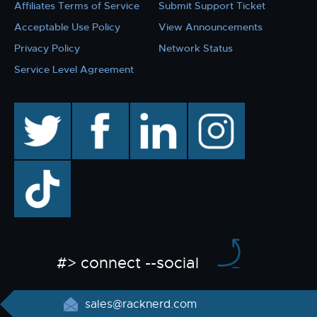
Affiliates Terms of Service
Submit Support Ticket
Acceptable Use Policy
View Announcements
Privacy Policy
Network Status
Service Level Agreement
twitter
facebook
linkedin
instagram
TikTok
#> connect --social
sales@racknerd.com