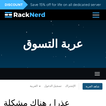
DISCOUNT
Save 15% off for life on all dedicated servers
عربة التسوق
تبديل
التنقل
الإشتراك
تسجيل الدخول
العربية
شاهد العربة
عذرا ، هناك مشكلة