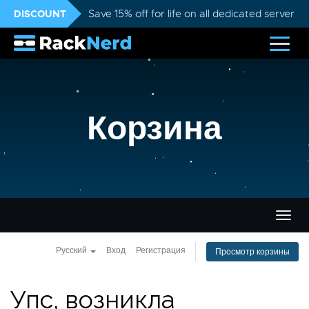
DISCOUNT
Save 15% off for life on all dedicated servers
Корзина
Пере
нави
Русский
Вход
Регистрация
Просмотр корзины
Упс, возникла