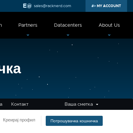
sales@racknerd.com
MY ACCOUNT
n
Partners
Datacenters
About Us
чка
а
Контакт
Ваша сметка
Креирај профил
Потрошувачка кошничка