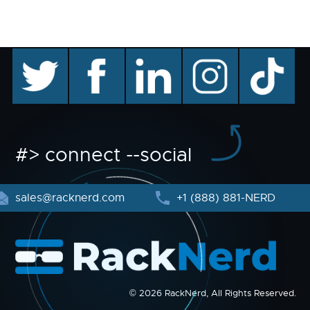
twitter
facebook
linkedin
instagram
TikTok
#> connect --social
sales@racknerd.com
+1 (888) 881-NERD
© 2026 RackNerd, All Rights Reserved.