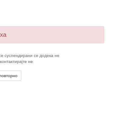
ха
се суспендирани се додека не
онтактирајте не.
 повторно