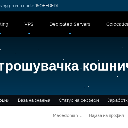
 using promo code:
15OFFDEDI
ting
VPS
Dedicated Servers
Colocatio
трошувачка кошни
оции
База на знаења
Статус на сервери
Заработк
Macedonian
Најава на профил