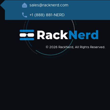
sales@racknerd.com
+1 (888) 881-NERD
© 2026 RackNerd, All Rights Reserved.