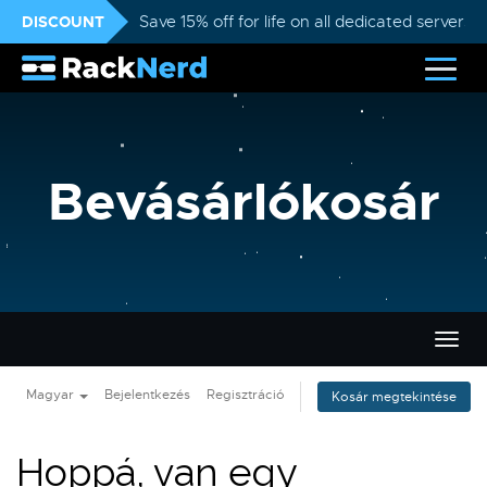
DISCOUNT
Save 15% off for life on all dedicated servers
Bevásárlókosár
Váltá
a
navig
Magyar
Bejelentkezés
Regisztráció
Kosár megtekintése
Hoppá, van egy