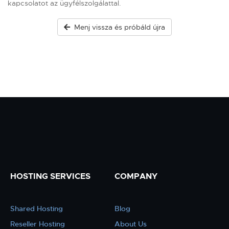
kapcsolatot az ügyfélszolgálattal.
Menj vissza és próbáld újra
HOSTING SERVICES
COMPANY
Shared Hosting
Blog
Reseller Hosting
About Us