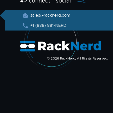
#> connect --social
sales@racknerd.com
+1 (888) 881-NERD
© 2026 RackNerd, All Rights Reserved.