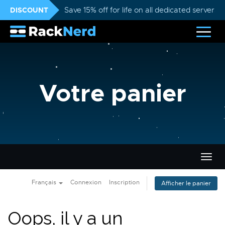
DISCOUNT
Save 15% off for life on all dedicated servers
Votre panier
Bascu
la
navig
Français
Connexion
Inscription
Afficher le panier
Oops, il y a un