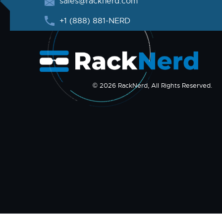
sales@racknerd.com
+1 (888) 881-NERD
© 2026 RackNerd, All Rights Reserved.