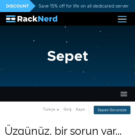
DISCOUNT
Save 15% off for life on all dedicated servers
Sepet
Gezi
değiş
Türkçe
Giriş
Kayıt
Sepeti Görüntüle
Üzgünüz, bir sorun var...