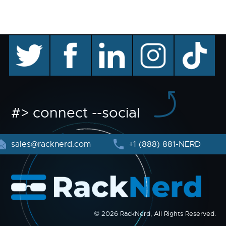
twitter
facebook
linkedin
instagram
TikTok
#> connect --social
sales@racknerd.com
+1 (888) 881-NERD
© 2026 RackNerd, All Rights Reserved.