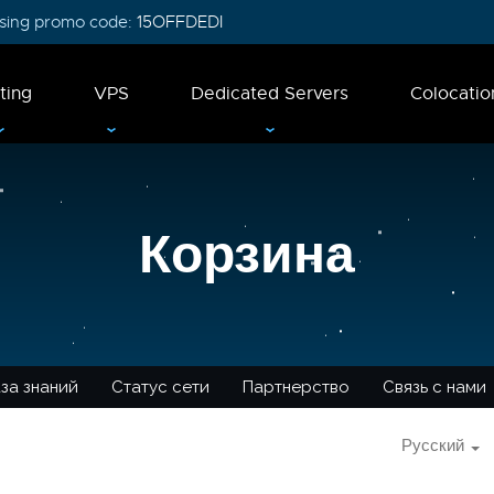
 using promo code:
15OFFDEDI
ting
VPS
Dedicated Servers
Colocatio
Корзина
за знаний
Статус сети
Партнерство
Связь с нами
Русский