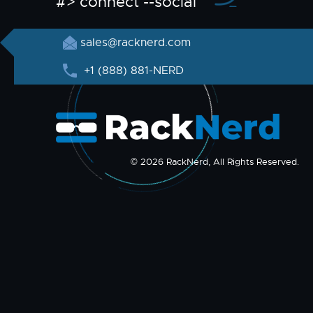
#> connect --social
sales@racknerd.com
+1 (888) 881-NERD
© 2026 RackNerd, All Rights Reserved.