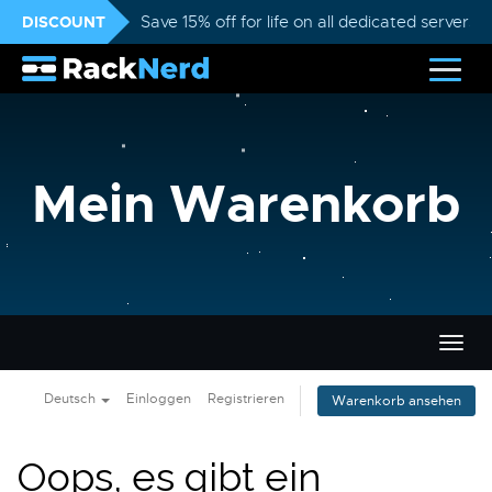
DISCOUNT
Save 15% off for life on all dedicated servers
Mein Warenkorb
Navig
ein-/
Deutsch
Einloggen
Registrieren
Warenkorb ansehen
Oops, es gibt ein