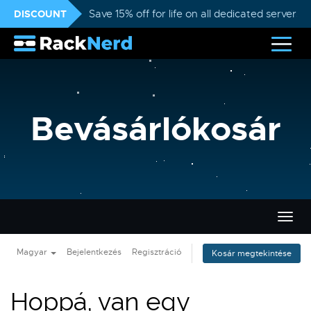
DISCOUNT
Save 15% off for life on all dedicated servers
Bevásárlókosár
Váltá
a
navig
Magyar
Bejelentkezés
Regisztráció
Kosár megtekintése
Hoppá, van egy