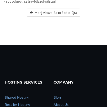
kapcsolatot az ügyfélszolgálattal.
Menj vissza és próbáld újra
HOSTING SERVICES
COMPANY
Shared Hosting
Blog
Reseller Hosting
About Us