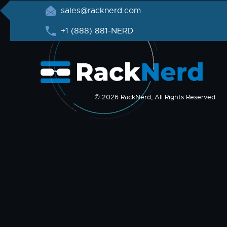
sales@racknerd.com
+1 (888) 881-NERD
© 2026 RackNerd, All Rights Reserved.