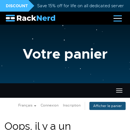
DISCOUNT
Save 15% off for life on all dedicated servers
Votre panier
Bascu
la
navig
Français
Connexion
Inscription
Afficher le panier
Oops, il y a un