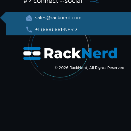
#> connect --social
sales@racknerd.com
+1 (888) 881-NERD
© 2026 RackNerd, All Rights Reserved.