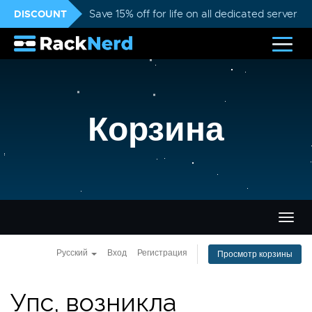
DISCOUNT
Save 15% off for life on all dedicated servers
Корзина
Пере
нави
Русский
Вход
Регистрация
Просмотр корзины
Упс, возникла