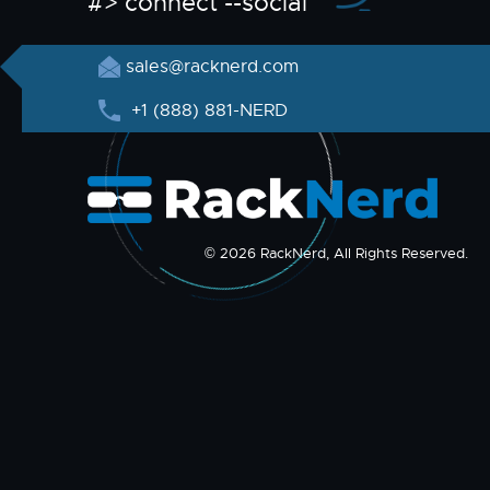
#> connect --social
sales@racknerd.com
+1 (888) 881-NERD
© 2026 RackNerd, All Rights Reserved.