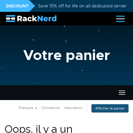
DISCOUNT
Save 15% off for life on all dedicated servers
Votre panier
Bascu
la
navig
Français
Connexion
Inscription
Afficher le panier
Oops, il y a un