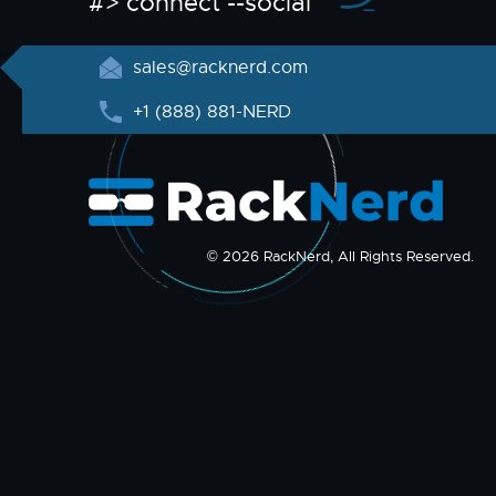
#> connect --social
sales@racknerd.com
+1 (888) 881-NERD
© 2026 RackNerd, All Rights Reserved.