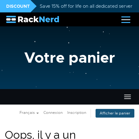
DISCOUNT
Save 15% off for life on all dedicated servers
Votre panier
Bascu
la
navig
Français
Connexion
Inscription
Afficher le panier
Oops, il y a un