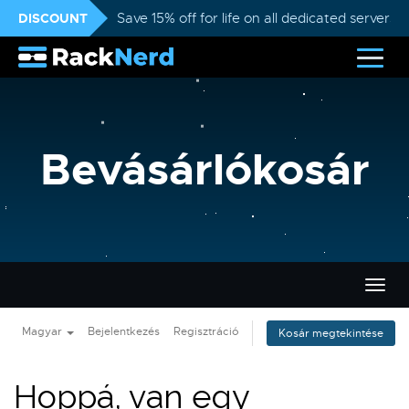
DISCOUNT
Save 15% off for life on all dedicated servers
Bevásárlókosár
Váltá
a
navig
Magyar
Bejelentkezés
Regisztráció
Kosár megtekintése
Hoppá, van egy