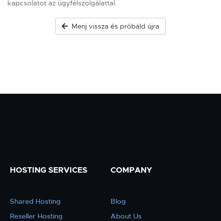
kapcsolatot az ügyfélszolgálattal.
Menj vissza és próbáld újra
HOSTING SERVICES
COMPANY
Shared Hosting
Blog
Reseller Hosting
About Us